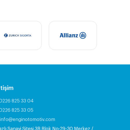
etişim
0226 825 33 04
0226 825 33 05
info@enginotomotiv.com
azlı Sanayi Sitesi 3B Blok No:29-30 Merkez /