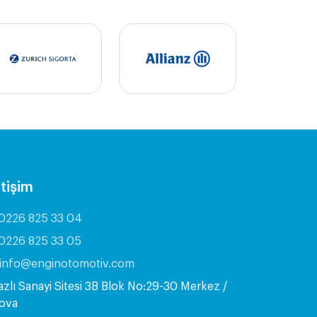
etişim
0226 825 33 04
0226 825 33 05
info@enginotomotiv.com
azlı Sanayi Sitesi 3B Blok No:29-30 Merkez /
lova