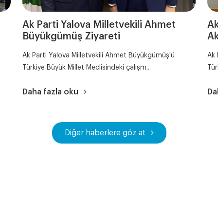
Ak Parti Yalova Milletvekili Ahmet
Ak
Büyükgümüş Ziyareti
Ak
Ak Parti Yalova Milletvekili Ahmet Büyükgümüş'ü
Ak 
Türkiye Büyük Millet Meclisindeki çalışm...
Tür
Daha fazla oku
Da
Diğer haberlere göz at