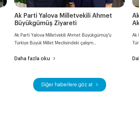
Ak Parti Yalova Milletvekili Ahmet
Ak
Büyükgümüş Ziyareti
Ak
Ak Parti Yalova Milletvekili Ahmet Büyükgümüş'ü
Ak 
Türkiye Büyük Millet Meclisindeki çalışm...
Tür
Daha fazla oku
Da
Diğer haberlere göz at