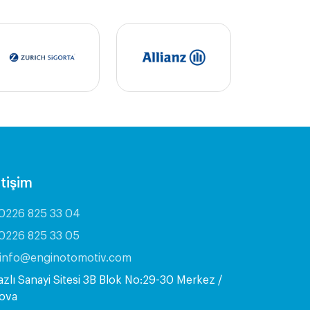
etişim
0226 825 33 04
0226 825 33 05
info@enginotomotiv.com
azlı Sanayi Sitesi 3B Blok No:29-30 Merkez /
lova