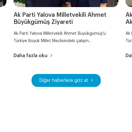
Ak Parti Yalova Milletvekili Ahmet
Ak
Büyükgümüş Ziyareti
Ak
Ak Parti Yalova Milletvekili Ahmet Büyükgümüş'ü
Ak 
Türkiye Büyük Millet Meclisindeki çalışm...
Tür
Daha fazla oku
Da
Diğer haberlere göz at