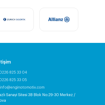
etişim
0226 825 33 04
0226 825 33 05
info@enginotomotiv.com
azlı Sanayi Sitesi 3B Blok No:29-30 Merkez /
lova